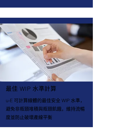
最佳 WIP 水準計算
u-E 可計算線體的最佳安全 WIP 水準，
避免非瓶頸堆積與瓶頸飢餓，維持流暢
度並防止破壞產線平衡