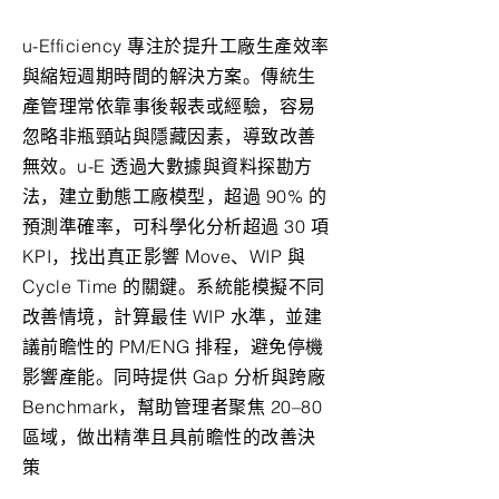
u-Efficiency 專注於提升工廠生產效率
與縮短週期時間的解決方案。傳統生
產管理常依靠事後報表或經驗，容易
忽略非瓶頸站與隱藏因素，導致改善
無效。u-E 透過大數據與資料探勘方
法，建立動態工廠模型，超過 90% 的
預測準確率，可科學化分析超過 30 項
KPI，找出真正影響 Move、WIP 與
Cycle Time 的關鍵。系統能模擬不同
改善情境，計算最佳 WIP 水準，並建
議前瞻性的 PM/ENG 排程，避免停機
影響產能。同時提供 Gap 分析與跨廠
Benchmark，幫助管理者聚焦 20–80
區域，做出精準且具前瞻性的改善決
策