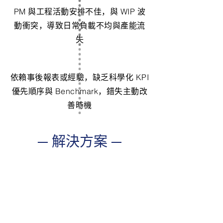
PM 與工程活動安排不佳，與 WIP 波
動衝突，導致日常負載不均與產能流
失
依賴事後報表或經驗，缺乏科學化 KPI
優先順序與 Benchmark，錯失主動改
善時機
​─ 解決方案
─
1