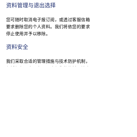
资料管理与退出选择
您可随时取消电子报订阅，或透过客服信箱
要求删除您的个人资料。我们将依您的要求
停止使用并予以移除。
资料安全
我们采取合适的管理措施与技术防护机制，
仅授权必要人员存取，确保您的资料不被未
经允许地使用或外泄。
政策更新
宇清數位可能随时更新本政策。如有重大变
更，我们将于官网公告或透过电子邮件通
知。
联络我们