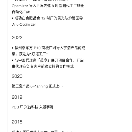
Optimizer 导入世界先進 8 吋晶圆代工厂非全
自动化 Fab
• 成功在合肥晶合 12 吋厂的黄光与炉管区导
入 u-Optimizer
2022
• 福州京东方 B10 面板厂因导入宇清产品的成
果，获选为“灯塔工厂”
• 与中国代理商「芯享」展开项目合作，开启
由代理商负责客户前端支持的合作模式
2020
第三套产品 u-Planning 正式上市
2019
PCB 厂 兴普科技 入股宇清
2018