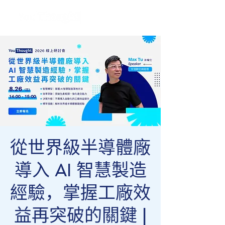
從世界級半導體廠
導入 AI 智慧製造
經驗，掌握工廠效
益再突破的關鍵 |