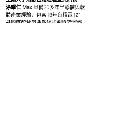
涂耀仁 Max 
具備30多年半導體與軟
體產業經驗，包含18年台積電12”
晶圓廠智慧製造系統規劃與建置經
驗，累積高複雜度製造環境下的智
慧化工廠轉型實務。本次將分享從
製造經驗中淬鍊出的轉型方法，協
助企業掌握智慧製造落地關鍵。
製造企業正面臨：
顯示更多
回覆出席