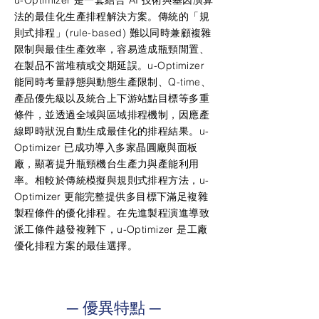
u-Optimizer 是一套結合 AI 技術與基因演算
法的最佳化生產排程解決方案。傳統的「規
則式排程」(rule-based) 難以同時兼顧複雜
限制與最佳生產效率，容易造成瓶頸閒置、
在製品不當堆積或交期延誤。u-Optimizer
能同時考量靜態與動態生產限制、Q-time、
產品優先級以及統合上下游站點目標等多重
條件，並透過全域與區域排程機制，因應產
線即時狀況自動生成最佳化的排程結果。u-
Optimizer 已成功導入多家晶圓廠與面板
廠，顯著提升瓶頸機台生產力與產能利用
率。相較於傳統模擬與規則式排程方法，u-
Optimizer 更能完整提供多目標下滿足複雜
製程條件的優化排程。在先進製程演進導致
派工條件越發複雜下，u-Optimizer 是工廠
優化排程方案的最佳選擇。
─ 優異特點 ─