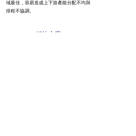
域最佳，容易造成上下游產能分配不均與
排程不協調。
​─ 解決方案 ─
1
完整功能模組
涵蓋所有派工需求
透過基因演算法取代人工作業，整合
半導體與面板廠所有複雜生產限制與
派工規則於功能模組，以滿足動態多
目標需求。