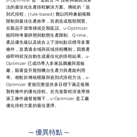
u-Optimizer 是一套結合 AI 技術與基因演算
法的最佳化生產排程解決方案。傳統的「規
則式排程」(rule-based) 難以同時兼顧複雜
限制與最佳生產效率，容易造成瓶頸閒置、
在製品不當堆積或交期延誤。u-Optimizer
能同時考量靜態與動態生產限制、Q-time、
產品優先級以及統合上下游站點目標等多重
條件，並透過全域與區域排程機制，因應產
線即時狀況自動生成最佳化的排程結果。u-
Optimizer 已成功導入多家晶圓廠與面板
廠，顯著提升瓶頸機台生產力與產能利用
率。相較於傳統模擬與規則式排程方法，u-
Optimizer 更能完整提供多目標下滿足複雜
製程條件的優化排程。在先進製程演進導致
派工條件越發複雜下，u-Optimizer 是工廠
優化排程方案的最佳選擇。
─ 優異特點 ─