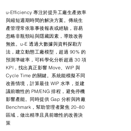
u-Efficiency 專注於提升工廠生產效率
與縮短週期時間的解決方案。傳統生
產管理常依靠事後報表或經驗，容易
忽略非瓶頸站與隱藏因素，導致改善
無效。u-E 透過大數據與資料探勘方
法，建立動態工廠模型，超過 90% 的
預測準確率，可科學化分析超過 30 項
KPI，找出真正影響 Move、WIP 與
Cycle Time 的關鍵。系統能模擬不同
改善情境，計算最佳 WIP 水準，並建
議前瞻性的 PM/ENG 排程，避免停機
影響產能。同時提供 Gap 分析與跨廠
Benchmark，幫助管理者聚焦 20–80
區域，做出精準且具前瞻性的改善決
策