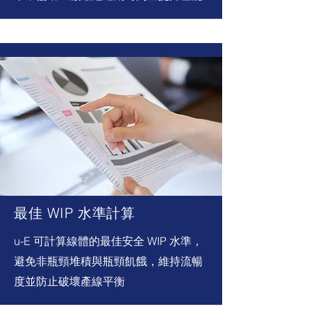
最佳 WIP 水準計算
u-E 可計算線體的最佳安全 WIP 水準，
避免非瓶頸堆積與瓶頸飢餓，維持流暢
度並防止破壞產線平衡