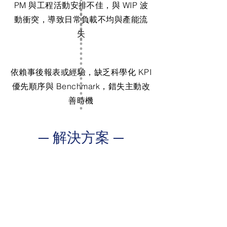
PM 與工程活動安排不佳，與 WIP 波
動衝突，導致日常負載不均與產能流
失
依賴事後報表或經驗，缺乏科學化 KPI
優先順序與 Benchmark，錯失主動改
善時機
​─ 解決方案
─
1
KPI 分析與優先排序