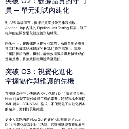
突破 02：數據品質的守門
員 
─ 
單元測試內建化
對 APS 系統而言，數據品質直接決定排程成敗。
Apache Hop 內建的 Pipeline Unit Testing 框架，讓工
程師能在開發階段就定義預期結果。
想像一下：在數據進入排程引擎前，系統自動過濾異
常工時數據或結構錯誤的 BOM ( 物料清單 )。這種
「預防勝於治療」機制，能有效攔截垃圾數據造成的
連鎖反應，將無效排程風險降至最低。
突破 03：視覺化進化 
─ 
掌握協作與維護的先機
在團隊協作中，傳統的 XML 代碼 ( Diff ) 簡直是災難。
Hop 則展現了現代軟體工程的素養，將配置檔全面從 
XML 轉向 JSON/YAML 格式，不僅簡化了自動化腳本
的編寫，更利於長期維護。
更令人驚艷的是 Hop Gui 內建的 Git 視圖與 Visual 
Diff ( 視覺化差異對比 ) 功能。它讓團隊能直觀地看見