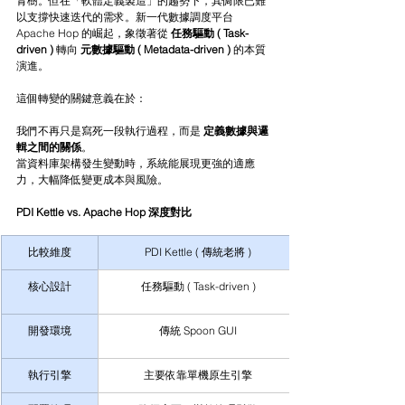
青樹。但在「軟體定義製造」的趨勢下，其侷限已難
以支撐快速迭代的需求。新一代數據調度平台 
Apache Hop 的崛起，象徵著從 
任務驅動 ( Task-
driven ) 
轉向 
元數據驅動 ( Metadata-driven ) 
的本質
演進。
這個轉變的關鍵意義在於：
我們不再只是寫死一段執行過程，而是 
定義數據與邏
輯之間的關係
。
當資料庫架構發生變動時，系統能展現更強的適應
力，大幅降低變更成本與風險。
PDI Kettle vs. Apache Hop 深度對比
比較維度
PDI Kettle ( 傳統老將 )
核心設計
任務驅動 ( Task-driven )
開發環境
傳統 Spoon GUI
執行引擎
主要依靠單機原生引擎