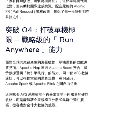
「誰在何時修改了哪個轉換節點」，這比單純看代碼
比對，更有助於團隊達成共識。配合嚴格的 Atomic 
PR ( Pull Request ) 審核政策，確保了每一次變動都在
掌控之中。
突破 04：打破單機極
限 
─ 
戰略級的「 Run 
Anywhere 」能力
面對全球供應鏈產生的海量數據，單機運算的效能終
將見頂。Apache Hop 透過 Apache Beam 整合，賦
予數據邏輯「跨引擎執行」的能力。同一套 APS 數據
邏輯，可以根據當前的運算規模，在 Native、
Apache Spark 或 Apache Flink 之間自由切換。
這意味著 APS 系統效能不再受限於單一伺服器的硬體
規格，而是能隨著企業規模在分散式集群中彈性擴
張，從容應對全球大數據的挑戰。