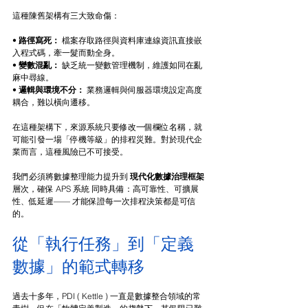
這種陳舊架構有三大致命傷：
• 
路徑寫死：
 檔案存取路徑與資料庫連線資訊直接嵌
入程式碼，牽一髮而動全身。
• 
變數混亂：
 缺乏統一變數管理機制，維護如同在亂
麻中尋線。
• 
邏輯與環境不分：
 業務邏輯與伺服器環境設定高度
耦合，難以橫向遷移。
在這種架構下，來源系統只要修改一個欄位名稱，就
可能引發一場「停機等級」的排程災難。對於現代企
業而言，這種風險已不可接受。
我們必須將數據整理能力提升到 
現代化數據治理框架
層次，確保 APS 系統 同時具備：高可靠性、可擴展
性、低延遲
—— 
才能保證每一次排程決策都是可信
的。
從「執行任務」到「定義
數據」的範式轉移
過去十多年，PDI ( Kettle ) 一直是數據整合領域的常