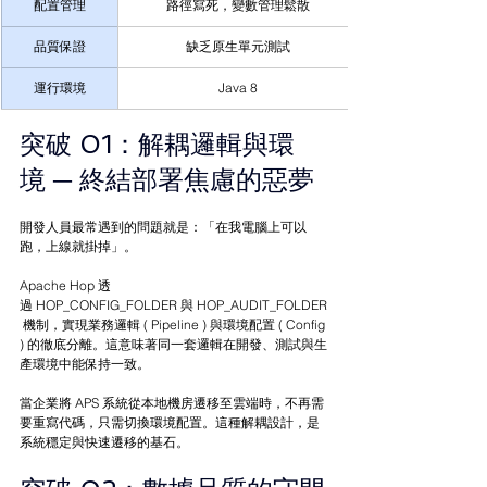
配置管理
路徑寫死，變數管理鬆散
品質保證
缺乏原生單元測試
運行環境
Java 8
突破 01：解耦邏輯與環
境 
─ 
終結部署焦慮的惡夢
開發人員最常遇到的問題就是：「在我電腦上可以
跑，上線就掛掉」。
Apache Hop 透
過 HOP_CONFIG_FOLDER 與 HOP_AUDIT_FOLDER
 機制，實現業務邏輯 ( Pipeline ) 與環境配置 ( Config 
) 的徹底分離。這意味著同一套邏輯在開發、測試與生
產環境中能保持一致。
當企業將 APS 系統從本地機房遷移至雲端時，不再需
要重寫代碼，只需切換環境配置。這種解耦設計，是
系統穩定與快速遷移的基石。