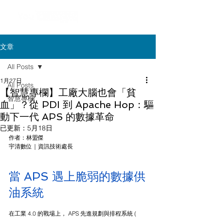
文章
All Posts
1月27日
All Posts
【智慧專欄】工廠大腦也會「貧
智慧專欄
血」？從 PDI 到 Apache Hop：驅
動下一代 APS 的數據革命
已更新：
5月18日
作者：林盟傑 
宇清數位｜資訊技術處長
當 APS 遇上脆弱的數據供
油系統
在工業 4.0 的戰場上， APS 先進規劃與排程系統 ( 