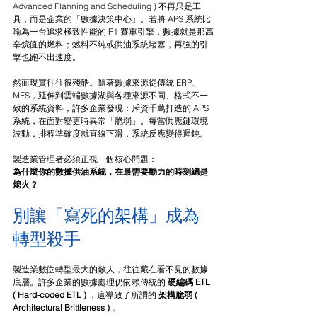
Advanced Planning and Scheduling 
) 不再只是工
具，而是企業的「數據決策中心」。若將 APS 系統比
喻為一台追求極致性能的 F1 賽車引擎，數據就是那高
辛烷值的燃料；燃料不純或供油系統堵塞，再強的引
擎也跑不出速度。
然而現實往往很殘酷。隨著數據來源從傳統 ERP、
MES，延伸到雲端數據湖與各種來源不同、格式不一
致的系統資料，許多企業發現：斥資千萬打造的 APS 
系統，在面對變更時異常「脆弱」。每當供應鏈環境
波動，排程準確度就直線下滑，系統反應變得遲鈍。
製造業管理者必須正視一個核心問題：
為什麼你的數據供油系統，在最需要動力的時刻總是
熄火？
別讓「寫死的架構」成為
轉型殺手
製造業數位轉型最大的敵人，往往藏在看不見的數據
底層。許多企業的數據處理仍依賴傳統的 
硬編碼
ETL 
( Hard-coded ETL ) 
，這導致了所謂的 
架構脆弱 ( 
Architectural Brittleness ) 
。