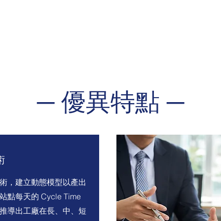
─ 優異特點 ─
術
術，建立動態模型以產出
每天的 Cycle Time
推導出工廠在長、中、短