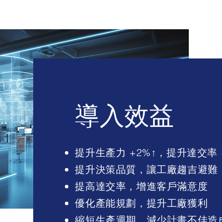
導入效益
提升生產力 +2%↑，提升達交率 +
提升決策品質，讓工廠趨吉避難
提高達交率，增進客戶滿意度
優化產能規劃，提升工廠獲利
縮短生產週期，減少計畫不佳造