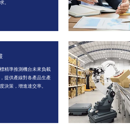
求。
畫
標精準推測機台未來負載
，提供產線對各產品生產
度決策，增進達交率。