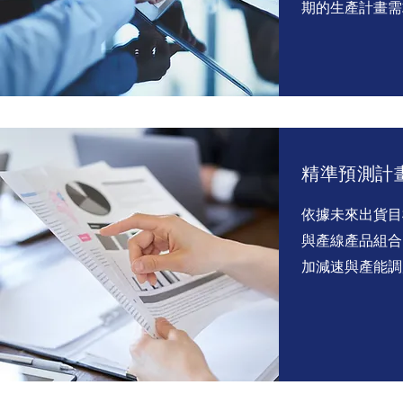
期的生產計畫需
精準預測計
依據未來出貨目
與產線產品組合
加減速與產能調