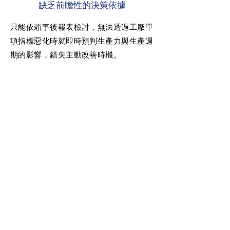
缺乏前瞻性的決策依據
只能依賴事後報表檢討，無法透過工廠單
項指標惡化時就即時預判生產力與生產週
期的影響，錯失主動改善時機。
​─ 解決方案
─
1
KPI 分析與優先排序
自動分析 30 項以上 KPI，量化其對
Move、WIP 與 Cycle Time 的影響，