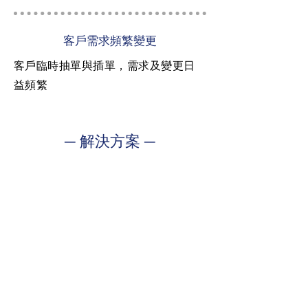
客戶需求頻繁變更
客戶臨時抽單與插單，需求及變更日
益頻繁
─ 解決方案 ─
1
動態調整生產狀況與需求
系統依據訂單與產線狀況自動規劃生
產計畫與投料計畫，並為各工站制定