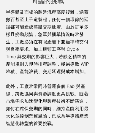
面臨的挑戰
半導體及面板的製造流程高度複雜，涵蓋
數百甚至上千道製程，任何一個環節的延
誤都可能造成整體交期延宕。由於訂單多
樣且變動頻繁，急單與插單情況時常發
生，工廠必須在有限產能下兼顧準時交付
與良率要求。加上瓶頸工序對 Cycle
Time 與交期的影響巨大，若缺乏精準的
產能規劃與即時排程調整，極易導致 WIP
堆積、產能浪費、交期延遲與成本增加。
此外，工廠常常同時營運多個 Fab 與產
線，跨廠協同與資源調度更具挑戰。隨著
市場需求加速變化與製程技術不斷演進，
如何在確保交期的同時，維持產能利用最
大化並控制營運風險，已成為半導體產業
智慧化轉型的首要挑戰。