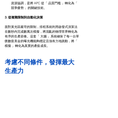
資源協調，是將 APC 從「 品質門檻 」轉化為「 
競爭優勢 」的關鍵技術。
3. 從複雜限制到自動化決策
面對黃光區嚴苛的限制，排程系統利用啟發式演算法
在數秒內完成數萬次模擬，將混亂的物理世界轉化為
有序的生產節奏。這套「 大腦 」系統確保了每一台單
價數億美金的曝光機能夠穩定且強有力地跳動，將「 
模擬 」轉化為真實的產值成長。
考慮不同條件，發揮最大
生產力