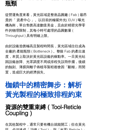
瓶頸
從營運角度來看，黃光區域是整座晶圓廠 ( Fab ) 最昂
貴的「 資產中心 」。以目前的極紫外光( EUV ) 曝光
機為例，單台售價高達數億美金，且由於精密光學零
件的物理限制，其每小時可處理的晶圓數量 ( 
Throughput ) 具有明確上限。
由於設備造價極高且製程時間長，黃光區域往往成為
全廠的 產能瓶頸 ( Bottleneck ) 。整個 Fab 的產出速
度，本質上取決於黃光區設備的稼動率。一旦黃光站
因設備故障、光罩調度不周或排程失誤而停擺，後續
的蝕刻、薄膜與離子佈植等製程都會因「斷糧」而閒
置，造成巨大的經濟損失。
枷鎖中的精密舞步：解析
黃光製程的極致排程約束
資源的雙重束縛 ( Tool-Reticle 
Coupling )
在其他製程中，通常只要有機台就能開工；但在黃光
區，必須達成「 設備 ( Tool ) 」與「光罩( Reticle ) 」