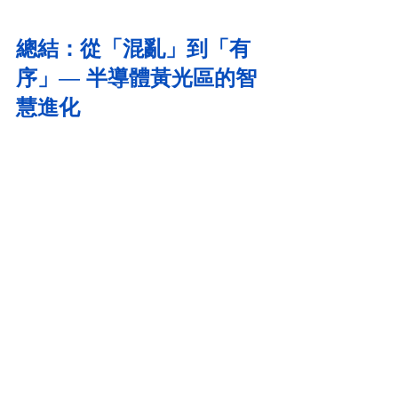
總結：從「混亂」到「有
序」
― 
半導體黃光區的智
慧進化
在半導體製造的微縮世界裡，黃光區域始終處於「 效
率 」與「 複雜 」的風暴中心。這裡有無數的嚴苛限
制：昂貴的曝光機設備、稀缺的光罩資源、極短的化
學時效 ( Q-Time )，以及對溫濕度近乎偏執的要求。
若缺乏有效的管理，這一切將交織成一場難以控制的
「 生產混亂 」。
而 
排程系統 ( Scheduling System ) 
的出現，正是為了
在這場混亂中建立秩序。
智慧製造帶來的結構化轉變
排程系統不只是紀錄生產進度，它更是透過啟發式演
算法與模擬技術，將工廠的運作邏輯從「 被動反應 」
提升至「 主動佈局 」：