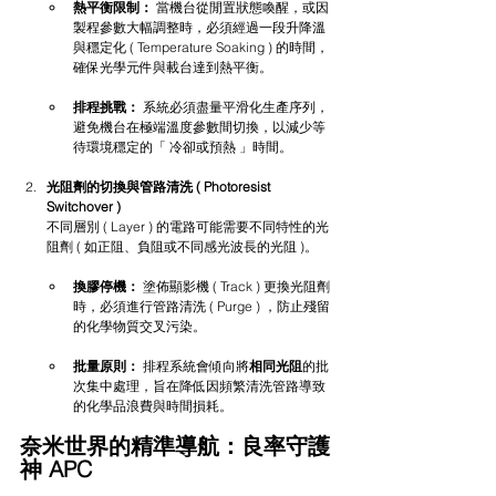
熱平衡限制：
 當機台從閒置狀態喚醒，或因
製程參數大幅調整時，必須經過一段升降溫
與穩定化 ( Temperature Soaking ) 的時間，
確保光學元件與載台達到熱平衡。
排程挑戰：
 系統必須盡量平滑化生產序列，
避免機台在極端溫度參數間切換，以減少等
待環境穩定的「 冷卻或預熱 」時間。
光阻劑的切換與管路清洗 ( Photoresist 
Switchover ) 
不同層別 ( Layer ) 的電路可能需要不同特性的光
阻劑 ( 如正阻、負阻或不同感光波長的光阻 )。
換膠停機：
 塗佈顯影機 ( Track ) 更換光阻劑
時，必須進行管路清洗 ( Purge ) ，防止殘留
的化學物質交叉污染。
批量原則：
 排程系統會傾向將
相同光阻
的批
次集中處理，旨在降低因頻繁清洗管路導致
的化學品浪費與時間損耗。
奈米世界的精準導航：良率守護
神 APC