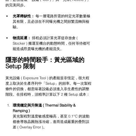
的完美同步。
光罩稀缺性：
 每一層電路所需的特定光罩數量極
其有限，且必須在不同曝光機之間頻繁流轉與檢
驗。
物流延遲：
 排程必須計算光罩從存放倉 ( 
Stocker ) 搬運至機台的動態時間，任何等待都可
能造成昂貴曝光機的產能流失。
隱形的時間殺手：黃光區域的 
Setup 限制
黃光設備 ( Exposure Tool ) 的產能並非恆定，很大程
度上取決於生產序列中「Setup」的頻率。每一次製程
條件的切換，都意味著設備必須進入非生產性的調整
階段。在排程時，須精準計算以下 2 種 Setup 成本：
環境穩定與升降溫 ( Thermal Stability & 
Ramping )
黃光製程對溫度敏感度極高，甚至 0.1°C 的波動
都會導致晶圓熱漲冷縮，進而造成嚴重的疊對誤
差 ( Overlay Error )。