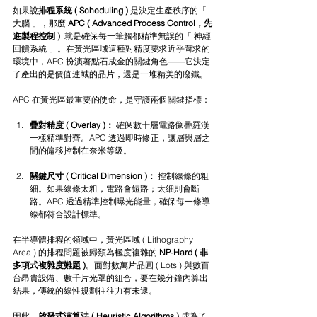
如果說
排程系統 ( Scheduling ) 
是決定生產秩序的「 
大腦 」，那麼 
APC ( Advanced Process Control，先
進製程控制 ) 
 就是確保每一筆觸都精準無誤的「 神經
回饋系統 」。在黃光區域這種對精度要求近乎苛求的
環境中，APC 扮演著點石成金的關鍵角色——它決定
了產出的是價值連城的晶片，還是一堆精美的廢鐵。 
APC 在黃光區最重要的使命，是守護兩個關鍵指標：
疊對精度 ( Overlay )：
 確保數十層電路像疊羅漢
一樣精準對齊。APC 透過即時修正，讓層與層之
間的偏移控制在奈米等級。
關鍵尺寸 ( Critical Dimension )：
 控制線條的粗
細。如果線條太粗，電路會短路；太細則會斷
路。APC 透過精準控制曝光能量，確保每一條導
線都符合設計標準。
在半導體排程的領域中，黃光區域 ( Lithography 
Area ) 的排程問題被歸類為極度複雜的 
NP-Hard ( 非
多項式複雜度難題 )
。面對數萬片晶圓 ( Lots ) 與數百
台昂貴設備、數千片光罩的組合，要在幾分鐘內算出
結果，傳統的線性規劃往往力有未逮。
因此，
啟發式演算法 ( Heuristic Algorithms ) 
成為了