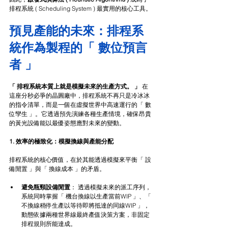
排程系統 ( Scheduling System ) 最實用的核心工具。
預見產能的未來：排程系
統作為製程的「 數位預言
者 」
「 排程系統本質上就是模擬未來的生產方式。 」
 在
這座分秒必爭的晶圓廠中，排程系統不再只是冷冰冰
的指令清單，而是一個在虛擬世界中高速運行的「 數
位孿生 」。它透過預先演練各種生產情境，確保昂貴
的黃光設備能以最優姿態應對未來的變動。
1. 效率的極致化：模擬換線與產能分配
排程系統的核心價值，在於其能透過模擬來平衡「 設
備閒置 」與「 換線成本 」的矛盾。
避免瓶頸設備閒置
： 透過模擬未來的派工序列，
系統同時掌握「 機台換線以生產當前WIP 」、「 
不換線稍停生產以等待即將抵達的同線WIP 」，
動態依據兩種世界線最終產值決策方案，非固定
排程規則所能達成。