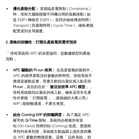
優化產能分配：
 當面臨多重限制 ( Constraints ) 
時，排程大腦能模擬不同機台間的負載移動 ( 如
從 EQP1 轉移至 EQP2 )，並同步檢核傳送時間 ( 
Transport ) 與週期時間 ( Cycle Time )，確保產能
配置達到全局最優。
2. 策略的前瞻性：打開生產路寬與需求預排
「 排程系統與 APC 的深度協同：從數據模型到產線
流動 」
APC 驅動的 Pi-run 佈局：
 在高度複雜的製程中，
APC 的精準度取決於參數的即時性。排程系統不
應僅是被動反應，而應主動找出最佳插入點安排 
Pi-run
，其目的在於「 
激活並校準 APC 模型 
」。
排程系統能找出最佳的插入點，確保這些非生產
性作業能「 打開路寬 」，讓後續的大隊人馬 ( 
WIP ) 能順暢通過，不產生堆貨。
結合 Coming WIP 的前瞻調度：
為了滿足 APC 
嚴苛的 
Q-Time
 限制，系統同步模擬所有當
站 (On-hand) 與將到站 (Coming) 批貨。透過精
準預判未來到貨，系統能主動協調上游供貨與機
台 APC 參數的轉換節奏。這種「 以終為始 」的