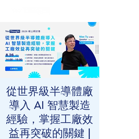
從世界級半導體廠
導入 AI 智慧製造
經驗，掌握工廠效
益再突破的關鍵 |