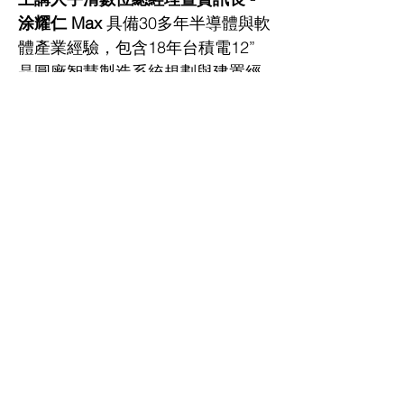
涂耀仁 Max 
具備30多年半導體與軟
體產業經驗，包含18年台積電12”
晶圓廠智慧製造系統規劃與建置經
驗，累積高複雜度製造環境下的智
慧化工廠轉型實務。本次將分享從
製造經驗中淬鍊出的轉型方法，協
助企業掌握智慧製造落地關鍵。
製造企業正面臨：
顯示更多
立即報名