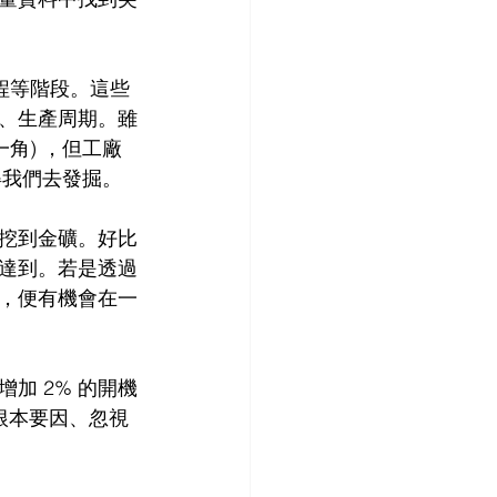
程等階段。這些
、生產周期。雖
角) ，但工廠
得我們去發掘。
挖到金礦。好比
達到。若是透過
，便有機會在一
加 2% 的開機
根本要因、忽視