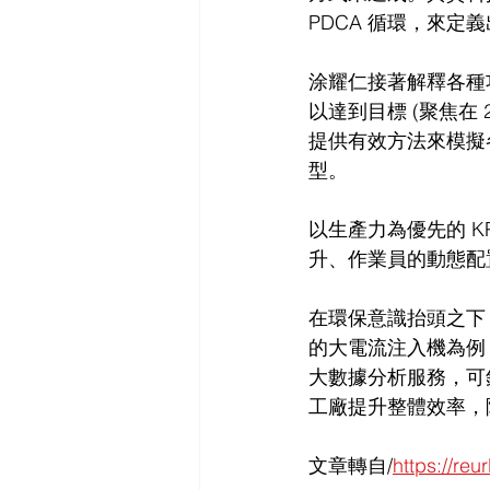
PDCA 循環，來定義
涂耀仁接著解釋各種功
以達到目標 (聚焦在 2
提供有效方法來模擬
型。
以生產力為優先的 
升、作業員的動態配
在環保意識抬頭之下
的大電流注入機為例
大數據分析服務，可
工廠提升整體效率，
文章轉自/
https://reu