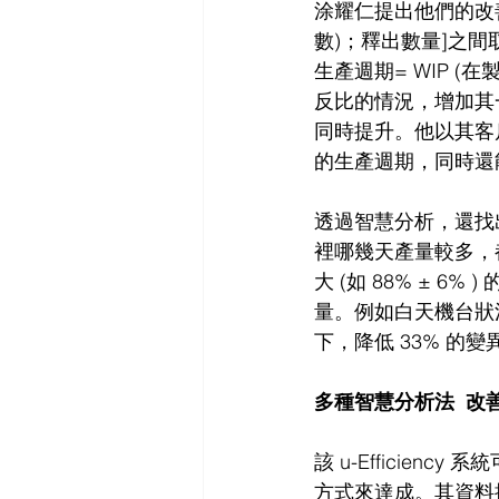
涂耀仁提出他們的改善作法，
數)；釋出數量]之間取最
生產週期= WIP (
反比的情況，增加其
同時提升。他以其客戶
的生產週期，同時還能
透過智慧分析，還找
裡哪幾天產量較多，
大 (如 88% ± 6
量。例如白天機台狀
下，降低 33% 的變
多種智慧分析法  改
該 u-Efficien
方式來達成。其資料探