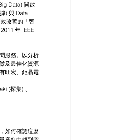
 Data) 開啟
與 Data 
有效改善的「智
 年 IEEE 
升顧問服務。以分析
徵及最佳化資源
有旺宏、鉅晶電
ki (探集) 、 
，如何確認這麼
量資料中找到突