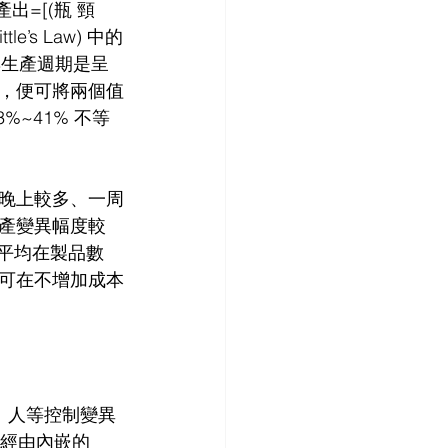
產出=[(瓶 頸
’s Law) 中的
出與生產週期是呈
，便可將兩個值
~41% 不等
晚上較多、一周
產變異幅度較
升其平均在製品數
可在不增加成本
、材、人等控制變異
經由內嵌的 