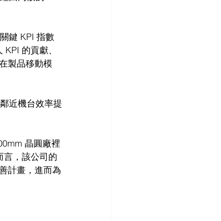
 KPI 指數
 KPI 的貢獻、
在製品移動模
的鄰近機台效率提
0mm 晶圓廠裡
而言，該公司的
善計畫，進而為