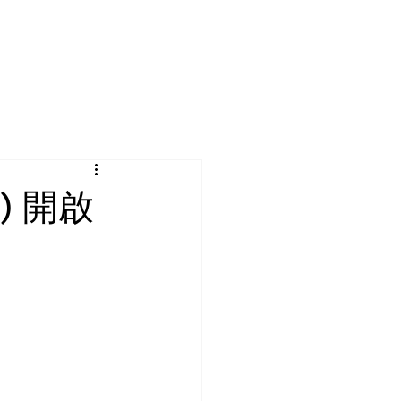
於宇清
聯絡我們
a) 開啟