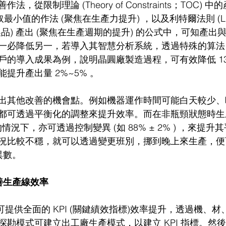
從限制理論 (Theory of Constraints；TOC) 中的
小值的作法 (聚焦在生產力提升) ，以及利特爾法則 (Little
在製品) 產出 (聚焦在生產週期的提升) 的公式中，可知產
一必降低另一，若導入其智慧分析系統，透過特殊的算法
的導入成果為例，說明晶圓廠製造過程，可有效降低 13%
提升產出量 2%~5% 。
出其他改善的機會點。例如機器運作時間可能白天較少、
都可透過平衡化的調整來提升效率。而在非瓶頸狀態時生
% ) 的情況下，亦可透過控制變異 (如 88% ± 2% ) ，來提
況比較不穩，就可以透過變更班別，挪到晚上來生產，便
異數。
善生產線效率
cy 系統可提供全面的 KPI (關鍵績效指標)效率提升，透過機
勘模式可建立出工廠生產模式，以建立 KPI 指標。然後