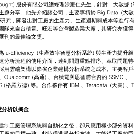
hought) 股份有限公司總經理涂耀仁先生，針對「大數據 (Big
分享。他先介紹該公司，主要專精於 Big Data  (大數據) 
探勘) 的研究，開發出對工廠的生產力、生產週期與成本等進行
隊來自台積電、旺宏等台灣製造業大廠，其研究亦獲得 2011
匯刊的最佳論文獎。
u-Efficiency  (生產效率智慧分析系統) 與生產力提
建分析流程的使用介面，達到問題重點排序、萃取問題特
採用雲端架構以節省企業建構分析系統之成本。主要客戶
ualcomm (高通) 、台積電與恩智浦合資的 SSMC 、
S (格羅方德) 等。合作夥伴有 IBM 、Teradata  (天睿) 、Ta
慧分析以掏金
建制工廠管理系統與自動化之後，卻只應用極少部分資料
工廠的目標一致。此時得透過分析方法，才能從工廠的巨