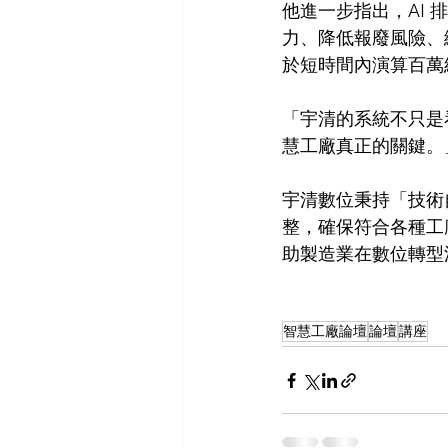
他進一步指出，AI
力、降低報廢風險、縮短
於短時間內演算百萬
「宇清的系統不只是
慧工廠真正的關鍵。
宇清數位秉持「技術
整，確保符合各種工
助製造業在數位轉型
智慧工廠論壇
論壇
講座