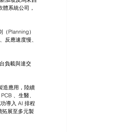
軟體系統公司，
lanning）
限、反應速度慢、
台負載與達交
智慧製造應用，陸續
板、PCB 、生醫、
導入 AI 排程
續拓展至多元製