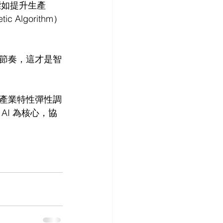
標如提升生產
lgorithm）
節奏，這才是智
產業特性彈性調
I 為核心，協