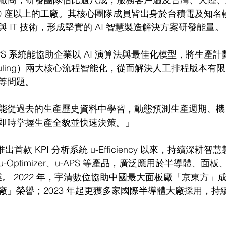
50 座以上的工廠。其核心團隊成員皆出身於台積電及知名
 IT 技術，形成堅實的 AI 智慧製造解決方案研發能量。
 系統能協助企業以 AI 演算法與最佳化模型，將生產計劃（P
duling）兩大核心流程智能化，從而解決人工排程版本有
等問題。
能從過去的生產歷史資料中學習，動態預測生產週期、機
即時掌握生產全貌並快速決策。」
推出首款 KPI 分析系統 u-Efficiency 以來，持續深耕
ng、u-Optimizer、u-APS 等產品，廣泛應用於半導體、面
業。 2022 年，宇清數位協助中國最大面板廠「京東方」成功
廠」榮譽；2023 年起更獲多家國際半導體大廠採用，持