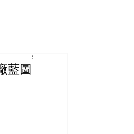
於宇清
聯絡我們
廠藍圖