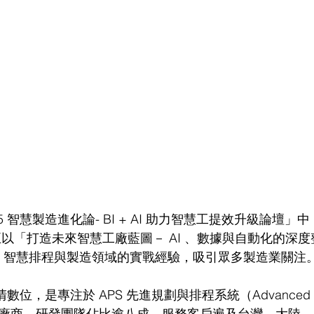
5 智慧製造進化論- BI + AI 助力智慧工提效升級論壇
正以「打造未來智慧工廠藍圖－ AI 、數據與自動化的深
AI 智慧排程與製造領域的實戰經驗，吸引眾多製造業關注
數位，是專注於 APS 先進規劃與排程系統（Advanced Plan
）的領導廠商，研發團隊佔比逾八成，服務客戶遍及台灣、大陸