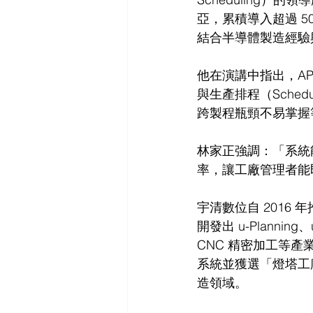
亞，累積導入超過 
結合半導體製造經驗與
他在演講中指出，APS
與生產排程（Sche
跨製程瓶頸不易掌握
林家正強調：「系統
率，讓工廠管理者能
宇清數位自 2016 年
開發出 u-Planni
CNC 精密加工等產
系統並獲選「燈塔工
造領域。