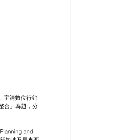
」中，宇清數位行銷
度整合」為題，分
。
ning and 
、新加坡及馬來西