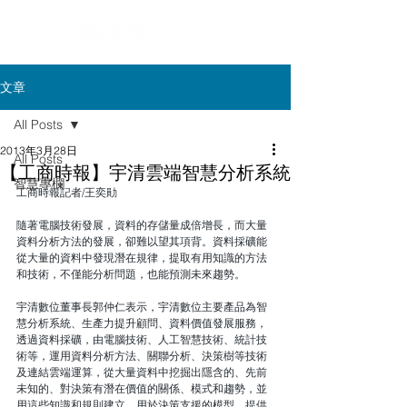
文章
All Posts
2013年3月28日
All Posts
【工商時報】宇清雲端智慧分析系統
智慧專欄
工商時報記者/王奕勛
隨著電腦技術發展，資料的存儲量成倍增長，而大量
資料分析方法的發展，卻難以望其項背。資料採礦能
從大量的資料中發現潛在規律，提取有用知識的方法
和技術，不僅能分析問題，也能預測未來趨勢。 
宇清數位董事長郭仲仁表示，宇清數位主要產品為智
慧分析系統、生產力提升顧問、資料價值發展服務，
透過資料採礦，由電腦技術、人工智慧技術、統計技
術等，運用資料分析方法、關聯分析、決策樹等技術
及連結雲端運算，從大量資料中挖掘出隱含的、先前
未知的、對決策有潛在價值的關係、模式和趨勢，並
用這些知識和規則建立，用於決策支援的模型，提供