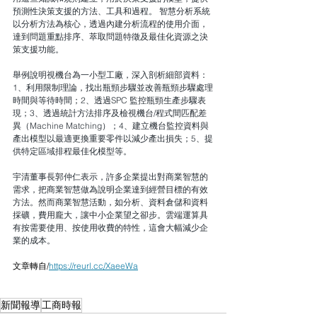
預測性決策支援的方法、工具和過程。 智慧分析系統
以分析方法為核心，透過內建分析流程的使用介面，
達到問題重點排序、萃取問題特徵及最佳化資源之決
策支援功能。
舉例說明視機台為一小型工廠，深入剖析細部資料：
1、利用限制理論，找出瓶頸步驟並改善瓶頸步驟處理
時間與等待時間；2、透過SPC 監控瓶頸生產步驟表
現；3、透過統計方法排序及檢視機台/程式間匹配差
異（Machine Matching）；4、建立機台監控資料與
產出模型以最適更換重要零件以減少產出損失；5、提
供特定區域排程最佳化模型等。 
宇清董事長郭仲仁表示，許多企業提出對商業智慧的
需求，把商業智慧做為說明企業達到經營目標的有效
方法。然而商業智慧活動，如分析、資料倉儲和資料
採礦，費用龐大，讓中小企業望之卻步。雲端運算具
有按需要使用、按使用收費的特性，這會大幅減少企
業的成本。
文章轉自/
https://reurl.cc/XaeeWa
新聞報導
工商時報